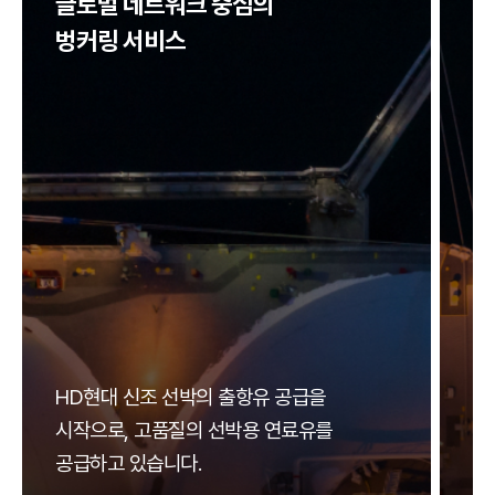
글로벌 네트워크 중심의
탄
벙커링 서비스
친
친
HD현대 신조 선박의 출항유 공급을
연
시작으로, 고품질의 선박용 연료유를
상
공급하고 있습니다.
위