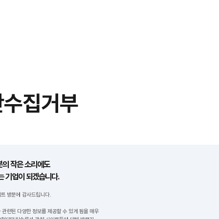
단수집거부
의 작은 소리에도
는 기업이 되겠습니다.
트 방문에 감사드립니다.
 관련된 다양한 정보를 제공할 수 있게 됨을 매우