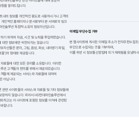
HD현대마린솔루션 관련 사이트들에 대해 방문자
사항을 알려드립니다.
트내의 정보를 개인적인 용도로 사용하시거나 고객의
의 개인적인 홈페이지나 문서로부터 본 서버로의 링크
대마린솔루션 독점적 소유의 정보자산입니다.
이메일 무단수집 거부
하기 위하여 자금, 시간 및 노력을 투입하였습니다.
본 웹사이트에 게시된 이메일 주소가 전자우편수집프
에 대한 정보에만 국한되지는 않습니다.
무단으로 수집되는 것을 거부하며,
자산들은 문자, 그림, 음성, 화상, 내려받기 파일,
이를 위반 시 정보통신망법에 의거 제재됨을 유념하시
료들')의 형태로 제공됩니다.
자료들에 대한 모든 권리를 소유합니다. 이러한
루션 고객들의 편의를 위해서 제공되었습니다.
고객들께 제공되는 서비스와 자료들에 대하여
은 아닙니다.
른 관련 사이트들의 서비스와 자료들 및 기타 정보들에
여 보장하지 않습니다. 따라서 HD현대마린솔루션에서
제외하고는 이 사이트에 포함된 정보를 이익에 관련된
 바랍니다.