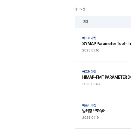
총
5
건
제목
다
운
로
애프터마켓
드
SYMAP Parameter Tool - In
2026.03.16
애프터마켓
HIMAP-FMT PARAMETER 
2026.02.04
애프터마켓
벙커링 브로슈어
2026.01.19