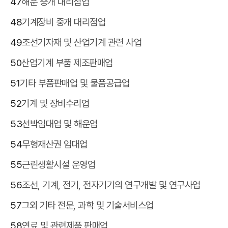
47
해운 중개 대리점업
48
기계장비 중개 대리점업
49
조선기자재 및 산업기계 관련 사업
50
산업기계 부품 제조판매업
51
기타 부품판매업 및 물품공급업
52
기계 및 장비수리업
53
선박임대업 및 해운업
54
무형재산권 임대업
55
근린생활시설 운영업
56
조선, 기계, 전기, 전자기기의 연구개발 및 연구사업
57
그외 기타 전문, 과학 및 기술서비스업
58
연료 및 관련제품 판매업