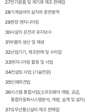
27
전기용품 및 계기류 제조 판매업
28
기계설비의 설치와 훈련용역
29
현장 엔지니어링
30
시설의 운전과 유지보수
31
부품의 생산 및 재생
32
산업기기, 제조판매 및 수리업
33
엔지니어링 활동 및 사업
34
컨설팅 사업 (기술전문)
35
인재파견업
36
시스템 통합사업(소프트웨어 개발, 공급,
통합자동화시스템분석, 개발, 설계 및 설치)
37
유무선통신설비 제조 판매업