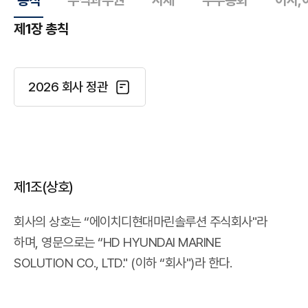
총칙
주식과주권
사채
주주총회
이사,
제1장 총칙
2026 회사 정관
제1조(상호)
회사의 상호는 “에이치디현대마린솔루션 주식회사"라
하며,
영문으로는 “HD HYUNDAI MARINE
SOLUTION CO., LTD." (이하 “회사")라 한다.